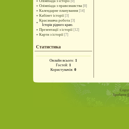
Олімпіада з історії
[0]
Олімпіада з правознавства
[0]
Календарне планування
[14]
Кабінет історії
[3]
Краєзнавча робота
[3]
Історія рідного краю.
Презентації з історії
[12]
Карти з історії
[7]
Статистика
Онлайн всього:
1
Гостей:
1
Користувачів:
0
Copyr
Зробити
б