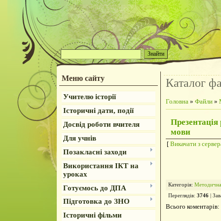
Меню сайту
Каталог ф
Учителю історії
Головна
»
Файли
»
Історичні дати, події
Презентація 
Досвід роботи вчителя
мови
Для учнів
[
Викачати з сервер
Позакласні заходи
Використання ІКТ на
уроках
Категорія
:
Методична
Готуємось до ДПА
Переглядів
:
3746
|
Зав
Підготовка до ЗНО
Всього коментарів
:
Історичні фільми